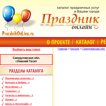
Главная
»
Каталог
»
Свердловская обл.
Выбрать ваш город
Свердловская обл.
г.Нижний Тагил
Праздничные агентства -
0
Ведущие и ДиДжеи -
0
Фото-Видео -
3
Транспорт -
0
Артисты и аниматоры -
0
Одежда -
0
Цветы и фитодизайн -
0