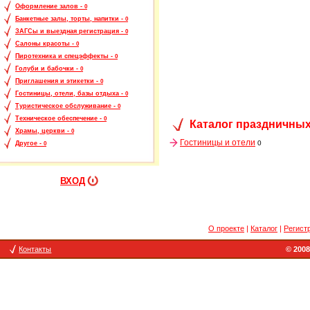
Оформление залов -
0
Банкетные залы, торты, напитки -
0
ЗАГСы и выездная регистрация -
0
Салоны красоты -
0
Пиротехника и спецэффекты -
0
Голуби и бабочки -
0
Приглашения и этикетки -
0
Гостиницы, отели, базы отдыха -
0
Туристическое обслуживание -
0
Техническое обеспечение -
0
Каталог праздничных
Храмы, церкви -
0
Гостиницы и отели
0
Другое -
0
ВХОД
О проекте
|
Каталог
|
Регист
Контакты
© 2008