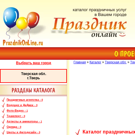
Главная
»
Каталог
»
Тверская обл.
»
Тв
Выбрать ваш город
Тверская обл.
г.Тверь
Праздничные агентства -
0
Ведущие и ДиДжеи -
0
Фото-Видео -
1
Транспорт -
0
Артисты и аниматоры -
1
Одежда -
0
Каталог праздничных
Цветы и фитодизайн -
0