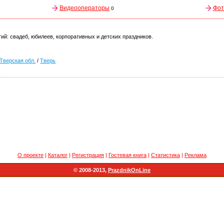
Видеооператоры
Фот
0
й: свадеб, юбилеев, корпоративных и детских праздников.
Тверская обл.
/
Тверь
О проекте
|
Каталог
|
Регистрация
|
Гостевая книга
|
Статистика
|
Реклама
© 2008-2013,
PrazdnikOnLine