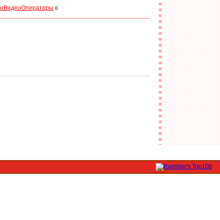
оВидеоОператоры
0