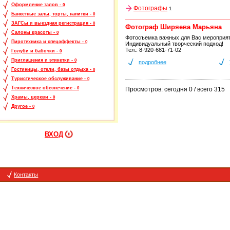
Оформление залов -
0
Фотографы
1
Банкетные залы, торты, напитки -
0
ЗАГСы и выездная регистрация -
0
Фотограф Ширяева Марьяна
Салоны красоты -
0
Фотосъемка важных для Вас мероприяти
Пиротехника и спецэффекты -
0
Индивидуальный творческий подход!
Тел.: 8-920-681-71-02
Голуби и бабочки -
0
Приглашения и этикетки -
0
подробнее
Гостиницы, отели, базы отдыха -
0
Туристическое обслуживание -
0
Техническое обеспечение -
Просмотров: сегодня 0 / всего 315
0
Храмы, церкви -
0
Другое -
0
ВХОД
Контакты