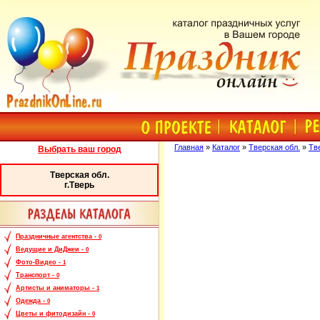
Главная
»
Каталог
»
Тверская обл.
»
Тв
Выбрать ваш город
Тверская обл.
г.Тверь
Праздничные агентства -
0
Ведущие и ДиДжеи -
0
Фото-Видео -
1
Транспорт -
0
Артисты и аниматоры -
1
Одежда -
0
Цветы и фитодизайн -
0