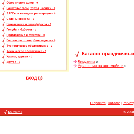
Оформление залов -
0
Банкетные залы, торты, напитки -
0
ЗАГСы и выездная регистрация -
0
Салоны красоты -
0
Пиротехника и спецэффекты -
0
Голуби и бабочки -
0
Приглашения и этикетки -
0
Гостиницы, отели, базы отдыха -
0
Туристическое обслуживание -
0
Техническое обеспечение -
0
Каталог праздничных
Храмы, церкви -
0
Лимузины
0
Другое -
0
Украшения на автомобили
0
ВХОД
О проекте
|
Каталог
|
Регист
Контакты
© 2008