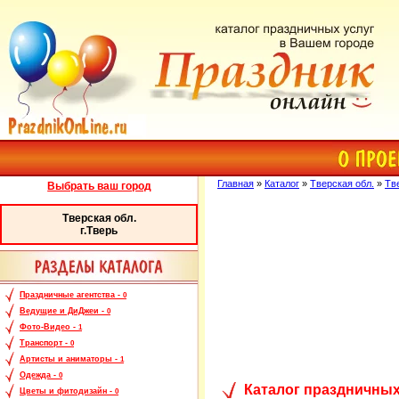
Главная
»
Каталог
»
Тверская обл.
»
Тв
Выбрать ваш город
Тверская обл.
г.Тверь
Праздничные агентства -
0
Ведущие и ДиДжеи -
0
Фото-Видео -
1
Транспорт -
0
Артисты и аниматоры -
1
Одежда -
0
Каталог праздничных
Цветы и фитодизайн -
0