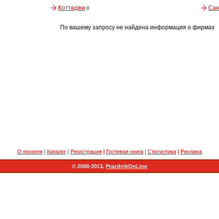
Коттеджи
Сан
0
По вашему запросу не найдена информация о фирмах
О проекте
|
Каталог
|
Регистрация
|
Гостевая книга
|
Статистика
|
Реклама
© 2008-2013,
PrazdnikOnLine