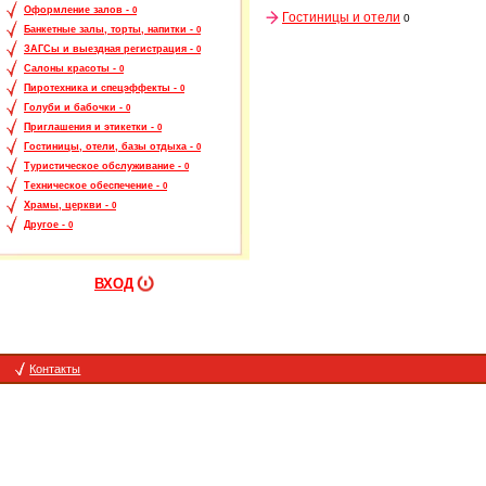
Оформление залов -
0
Гостиницы и отели
0
Банкетные залы, торты, напитки -
0
ЗАГСы и выездная регистрация -
0
Салоны красоты -
0
Пиротехника и спецэффекты -
0
Голуби и бабочки -
0
Приглашения и этикетки -
0
Гостиницы, отели, базы отдыха -
0
Туристическое обслуживание -
0
Техническое обеспечение -
0
Храмы, церкви -
0
Другое -
0
ВХОД
Контакты