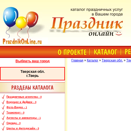
Главная
»
Каталог
»
Тверская обл.
»
Тв
Выбрать ваш город
Тверская обл.
г.Тверь
Праздничные агентства -
0
Ведущие и ДиДжеи -
0
Фото-Видео -
1
Транспорт -
0
Артисты и аниматоры -
1
Одежда -
0
Цветы и фитодизайн -
0