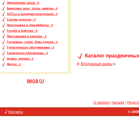
Оформление залов -
0
Банкетные залы, торты, напитки -
0
ЗАГСы и выездная регистрация -
0
Салоны красоты -
0
Пиротехника и спецэффекты -
0
Голуби и бабочки -
0
Приглашения и этикетки -
0
Гостиницы, отели, базы отдыха -
0
Туристическое обслуживание -
0
Техническое обеспечение -
0
Каталог праздничных
Храмы, церкви -
0
Воздушные шары
0
Другое -
0
ВХОД
О проекте
|
Каталог
|
Регист
Контакты
© 2008