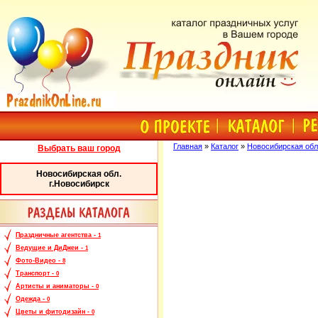
Главная
»
Каталог
»
Новосибирская обл
Выбрать ваш город
Новосибирская обл.
г.Новосибирск
Праздничные агентства -
1
Ведущие и ДиДжеи -
1
Фото-Видео -
8
Транспорт -
0
Артисты и аниматоры -
0
Одежда -
0
Цветы и фитодизайн -
0