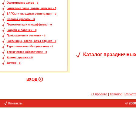
Оформление залов -
0
Банкетные залы, торты, напитки -
0
ЗАГСы и выездная регистрация -
0
Салоны красоты -
0
Пиротехника и спецэффекты -
0
Голуби и бабочки -
0
Приглашения и этикетки -
0
Гостиницы, отели, базы отдыха -
0
Туристическое обслуживание -
0
Техническое обеспечение -
0
Каталог праздничных
Храмы, церкви -
0
Другое -
0
ВХОД
О проекте
|
Каталог
|
Регист
Контакты
© 2008