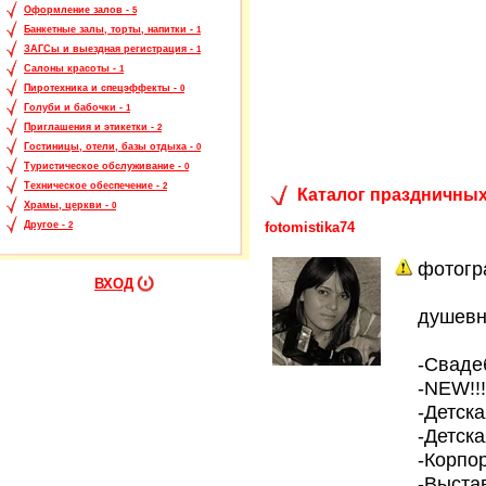
Оформление залов -
5
Банкетные залы, торты, напитки -
1
ЗАГСы и выездная регистрация -
1
Салоны красоты -
1
Пиротехника и спецэффекты -
0
Голуби и бабочки -
1
Приглашения и этикетки -
2
Гостиницы, отели, базы отдыха -
0
Туристическое обслуживание -
0
Техническое обеспечение -
2
Каталог праздничных
Храмы, церкви -
0
fotomistika74
Другое -
2
фотогр
ВХОД
душевна
-Сваде
-NEW!!
-Детск
-Детска
-Корпо
-Выста