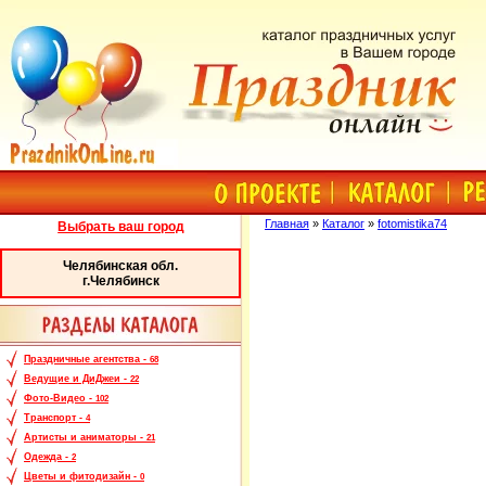
Главная
»
Каталог
»
fotomistika74
Выбрать ваш город
Челябинская обл.
г.Челябинск
Праздничные агентства -
68
Ведущие и ДиДжеи -
22
Фото-Видео -
102
Транспорт -
4
Артисты и аниматоры -
21
Одежда -
2
Цветы и фитодизайн -
0