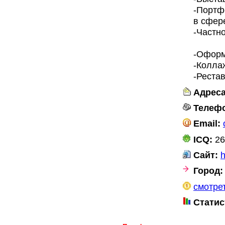
-Портф
в сфер
-Частн
-Оформ
-Колла
-Реста
Адреса
Телеф
Email:
ICQ:
26
Сайт:
h
Город:
смотрет
Статис