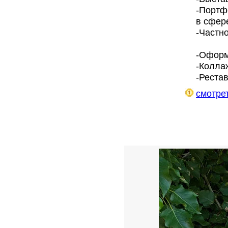
-Портф
в сфер
-Частн
-Оформ
-Колла
-Реста
смотрет