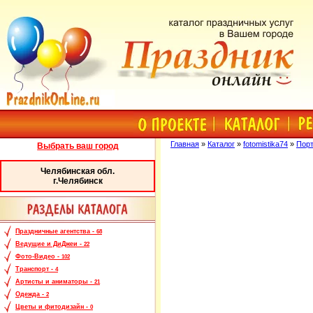
Главная
»
Каталог
»
fotomistika74
»
Порт
Выбрать ваш город
Челябинская обл.
г.Челябинск
Праздничные агентства -
68
Ведущие и ДиДжеи -
22
Фото-Видео -
102
Транспорт -
4
Артисты и аниматоры -
21
Одежда -
2
Цветы и фитодизайн -
0