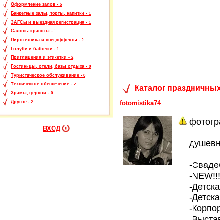
Оформление залов -
5
Банкетные залы, торты, напитки -
1
ЗАГСы и выездная регистрация -
1
Салоны красоты -
1
Пиротехника и спецэффекты -
0
Голуби и бабочки -
1
Приглашения и этикетки -
2
Гостиницы, отели, базы отдыха -
0
Туристическое обслуживание -
0
Техническое обеспечение -
2
Каталог праздничных
Храмы, церкви -
0
fotomistika74
Другое -
2
фотогр
ВХОД
душевна
-Сваде
-NEW!!
-Детск
-Детска
-Корпо
-Выста