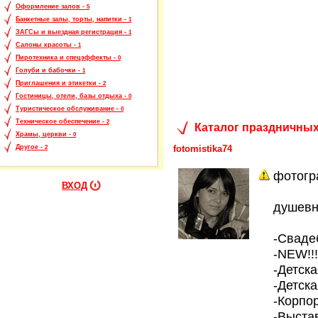
Оформление залов -
5
Банкетные залы, торты, напитки -
1
ЗАГСы и выездная регистрация -
1
Салоны красоты -
1
Пиротехника и спецэффекты -
0
Голуби и бабочки -
1
Приглашения и этикетки -
2
Гостиницы, отели, базы отдыха -
0
Туристическое обслуживание -
0
Техническое обеспечение -
2
Каталог праздничных
Храмы, церкви -
0
fotomistika74
Другое -
2
фотогр
ВХОД
душевна
-Сваде
-NEW!!
-Детск
-Детска
-Корпо
-Выста