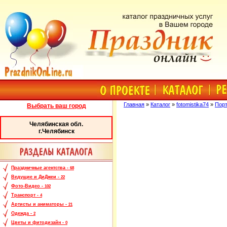
Главная
»
Каталог
»
fotomistika74
»
Порт
Выбрать ваш город
Челябинская обл.
г.Челябинск
Праздничные агентства -
68
Ведущие и ДиДжеи -
22
Фото-Видео -
102
Транспорт -
4
Артисты и аниматоры -
21
Одежда -
2
Цветы и фитодизайн -
0