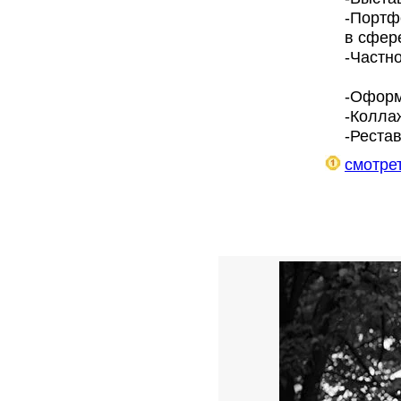
-Портф
в сфер
-Частн
-Оформ
-Колла
-Реста
смотрет