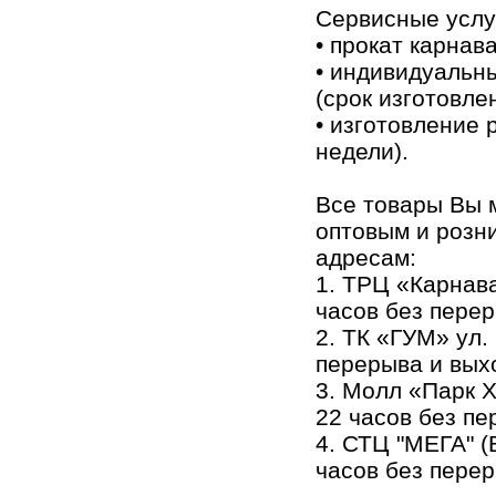
Сервисные услу
• прокат карнав
• индивидуальн
(срок изготовлен
• изготовление 
недели).
Все товары Вы м
оптовым и розн
адресам:
1. ТРЦ «Карнава
часов без пере
2. ТК «ГУМ» ул. 
перерыва и вых
3. Молл «Парк Х
22 часов без п
4. СТЦ "МЕГА" (
часов без пере