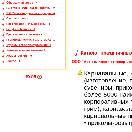
Оформление залов -
4
Банкетные залы, торты, напитки -
2
ЗАГСы и выездная регистрация -
0
Салоны красоты -
1
Пиротехника и спецэффекты -
1
Голуби и бабочки -
0
Приглашения и этикетки -
0
Гостиницы, отели, базы отдыха -
1
Туристическое обслуживание -
0
Техническое обеспечение -
2
Каталог праздничных
Храмы, церкви -
0
ООО "Арт коллекция праздник
Другое -
0
Карнавальные, 
ВХОД
(изготовление, 
сувениры, прик
более 5000 наи
корпоративных п
грим), карнавал
карнавальные п
• приколы-розы