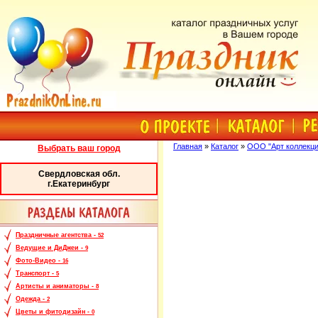
Главная
»
Каталог
»
ООО "Арт коллекци
Выбрать ваш город
Свердловская обл.
г.Екатеринбург
Праздничные агентства -
52
Ведущие и ДиДжеи -
9
Фото-Видео -
16
Транспорт -
5
Артисты и аниматоры -
8
Одежда -
2
Цветы и фитодизайн -
0