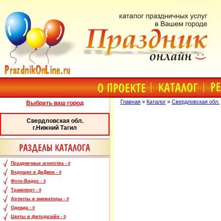
Главная
»
Каталог
»
Свердловская обл.
Выбрать ваш город
Свердловская обл.
г.Нижний Тагил
Праздничные агентства -
0
Ведущие и ДиДжеи -
0
Фото-Видео -
3
Транспорт -
0
Артисты и аниматоры -
0
Одежда -
0
Цветы и фитодизайн -
0