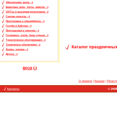
Оформление залов -
0
Банкетные залы, торты, напитки -
0
ЗАГСы и выездная регистрация -
0
Салоны красоты -
0
Пиротехника и спецэффекты -
0
Голуби и бабочки -
0
Приглашения и этикетки -
0
Гостиницы, отели, базы отдыха -
0
Туристическое обслуживание -
0
Техническое обеспечение -
0
Каталог праздничных
Храмы, церкви -
0
Другое -
0
ВХОД
О проекте
|
Каталог
|
Регист
Контакты
© 2008