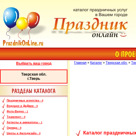
Главная
»
Каталог
»
Тверская обл.
»
Тв
Выбрать ваш город
Тверская обл.
г.Тверь
Праздничные агентства -
0
Ведущие и ДиДжеи -
0
Фото-Видео -
1
Транспорт -
0
Артисты и аниматоры -
1
Одежда -
0
Каталог праздничных
Цветы и фитодизайн -
0