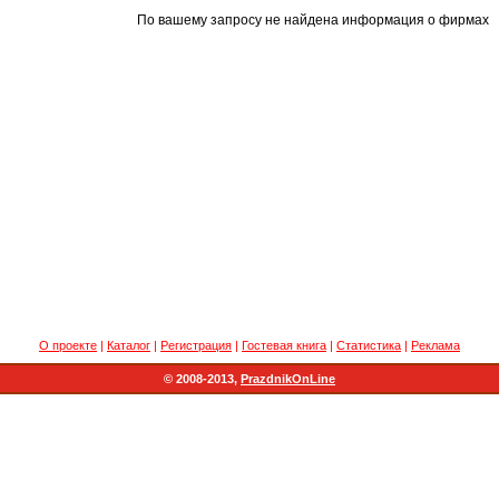
По вашему запросу не найдена информация о фирмах
О проекте
|
Каталог
|
Регистрация
|
Гостевая книга
|
Статистика
|
Реклама
© 2008-2013,
PrazdnikOnLine