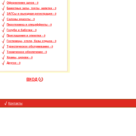
Оформление залов -
0
Банкетные залы, торты, напитки -
0
ЗАГСы и выездная регистрация -
0
Салоны красоты -
0
Пиротехника и спецэффекты -
0
Голуби и бабочки -
0
Приглашения и этикетки -
0
Гостиницы, отели, базы отдыха -
0
Туристическое обслуживание -
0
Техническое обеспечение -
0
Храмы, церкви -
0
Другое -
0
ВХОД
Контакты