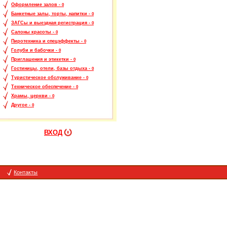
Оформление залов -
0
Банкетные залы, торты, напитки -
0
ЗАГСы и выездная регистрация -
0
Салоны красоты -
0
Пиротехника и спецэффекты -
0
Голуби и бабочки -
0
Приглашения и этикетки -
0
Гостиницы, отели, базы отдыха -
0
Туристическое обслуживание -
0
Техническое обеспечение -
0
Храмы, церкви -
0
Другое -
0
ВХОД
Контакты