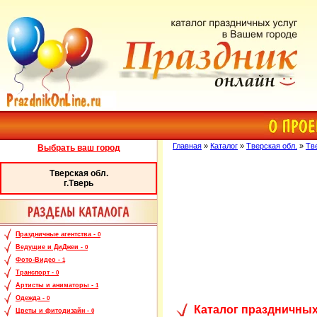
Главная
»
Каталог
»
Тверская обл.
»
Тв
Выбрать ваш город
Тверская обл.
г.Тверь
Праздничные агентства -
0
Ведущие и ДиДжеи -
0
Фото-Видео -
1
Транспорт -
0
Артисты и аниматоры -
1
Одежда -
0
Каталог праздничных
Цветы и фитодизайн -
0