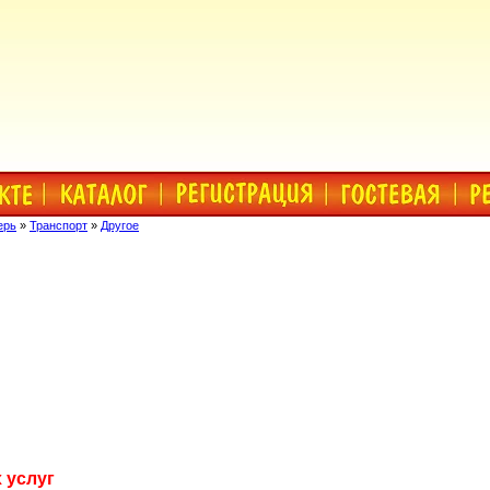
ерь
»
Транспорт
»
Другое
 услуг