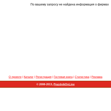
По вашему запросу не найдена информация о фирмах
О проекте
|
Каталог
|
Регистрация
|
Гостевая книга
|
Статистика
|
Реклама
© 2008-2013,
PrazdnikOnLine