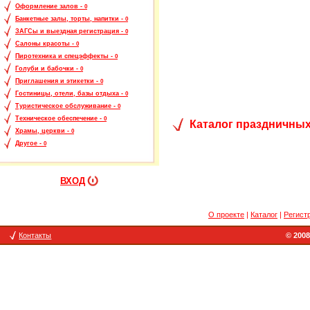
Оформление залов -
0
Банкетные залы, торты, напитки -
0
ЗАГСы и выездная регистрация -
0
Салоны красоты -
0
Пиротехника и спецэффекты -
0
Голуби и бабочки -
0
Приглашения и этикетки -
0
Гостиницы, отели, базы отдыха -
0
Туристическое обслуживание -
0
Техническое обеспечение -
0
Каталог праздничных
Храмы, церкви -
0
Другое -
0
ВХОД
О проекте
|
Каталог
|
Регист
Контакты
© 2008