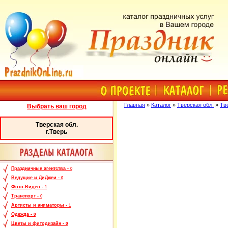
Главная
»
Каталог
»
Тверская обл.
»
Тв
Выбрать ваш город
Тверская обл.
г.Тверь
Праздничные агентства -
0
Ведущие и ДиДжеи -
0
Фото-Видео -
1
Транспорт -
0
Артисты и аниматоры -
1
Одежда -
0
Цветы и фитодизайн -
0