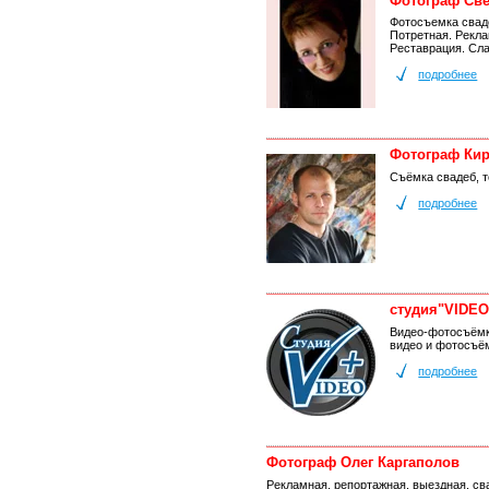
Фотограф Све
Фотосъемка свад
Потретная. Рекла
Реставрация. Сл
подробнее
Фотограф Кир
Съёмка свадеб, 
подробнее
студия"VIDEO
Видео-фотосъёмк
видео и фотосъё
подробнее
Фотограф Олег Каргаполов
Рекламная, репортажная, выездная, с