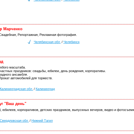
р Марченко
Свадебная, Репортажная, Рекламная фотография.
Челябинская обл.
/
Челябинск
зд
любого масштаба.
 частных праздников: свадьбы, юбилеи, день рождения, корпоративы.
радного ансамбля.
Прокат автомобилей для торжеств.
Калининградская обл.
/
Калининград
уг "Ваш день"
б, юбилеев, корпоративов, детских праздников, выпускных вечеров, видео и фотосъем
Свердловская обл.
/
Нижний Тагил