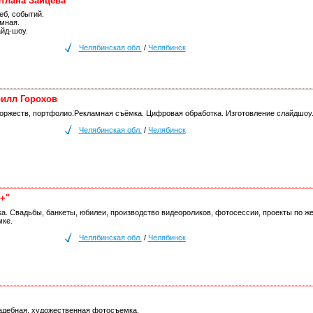
тлана Зайцева
еб, событий.
мная.
айд-шоу.
Челябинская обл.
/
Челябинск
илл Горохов
торжеств, портфолио.Рекламная съёмка. Цифровая обработка. Изготовление слайдшоу
Челябинская обл.
/
Челябинск
+"
а. Свадьбы, банкеты, юбилеи, производство видеороликов, фотосессии, проекты по 
мке.
Челябинская обл.
/
Челябинск
вадебная, художественная фотосъемка.