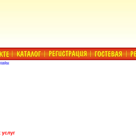
графы
 услуг