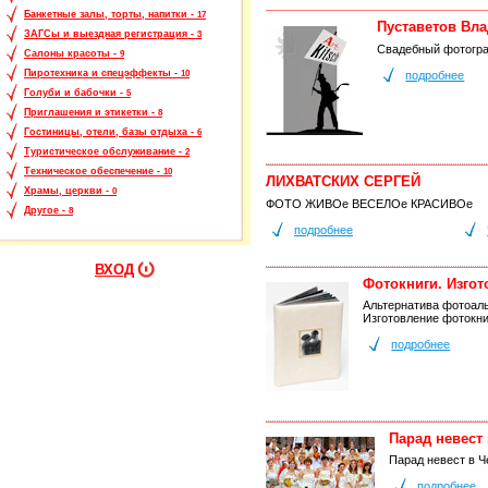
Банкетные залы, торты, напитки -
17
Пуставетов Вл
ЗАГСы и выездная регистрация -
3
Свадебный фотогра
Салоны красоты -
9
Пиротехника и спецэффекты -
подробнее
10
Голуби и бабочки -
5
Приглашения и этикетки -
8
Гостиницы, отели, базы отдыха -
6
Туристическое обслуживание -
2
Техническое обеспечение -
10
ЛИХВАТСКИХ СЕРГЕЙ
Храмы, церкви -
0
ФОТО ЖИВОе ВЕСЕЛОе КРАСИВОе
Другое -
8
подробнее
ВХОД
Фотокниги. Изгот
Альтернатива фотоал
Изготовление фотокни
подробнее
Парад невест
Парад невест в 
подробнее