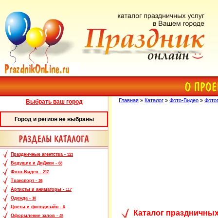
Главная
»
Каталог
»
Фото-Видео
»
Фото
Выбрать ваш город
Город и регион не выбраны
Праздничные агентства -
323
Ведущие и ДиДжеи -
68
Фото-Видео -
217
Транспорт -
26
Артисты и аниматоры -
117
Одежда -
10
Цветы и фитодизайн -
6
Каталог праздничных
Оформление залов -
45