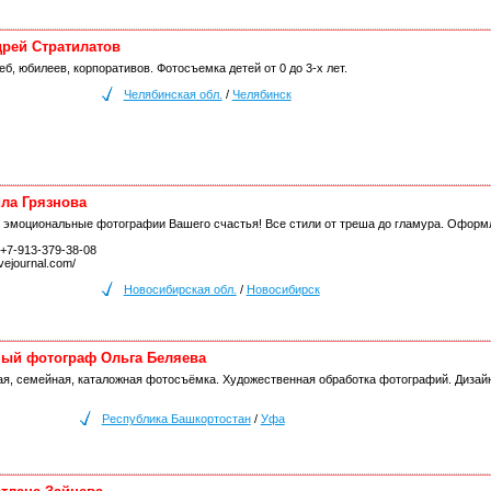
рей Стратилатов
б, юбилеев, корпоративов. Фотосъемка детей от 0 до 3-х лет.
Челябинская обл.
/
Челябинск
ла Грязнова
эмоциональные фотографии Вашего счастья! Все стили от треша до гламура. Оформлен
 +7-913-379-38-08
ivejournal.com/
Новосибирская обл.
/
Новосибирск
ый фотограф Ольга Беляева
ая, семейная, каталожная фотосъёмка. Художественная обработка фотографий. Дизайн
Республика Башкортостан
/
Уфа